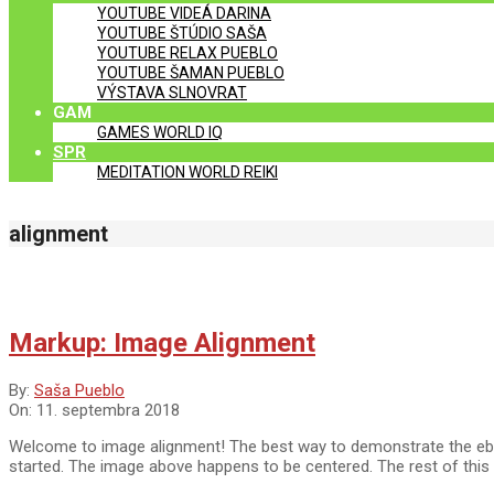
YOUTUBE VIDEÁ DARINA
YOUTUBE ŠTÚDIO SAŠA
YOUTUBE RELAX PUEBLO
YOUTUBE ŠAMAN PUEBLO
VÝSTAVA SLNOVRAT
GAM
GAMES WORLD IQ
SPR
MEDITATION WORLD REIKI
alignment
Markup: Image Alignment
2018-
By:
Saša Pueblo
09-
On:
11. septembra 2018
11
Welcome to image alignment! The best way to demonstrate the ebb 
started. The image above happens to be centered. The rest of this pa