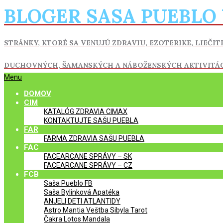
Skip
BLOGER SASA PUEBLO
to
content
STRÁNKY, KTORÉ SA VENUJÚ ZDRAVIU,
EZOTERIKE, LIEČIT
DUCHOVNÝCH, ŠAMANSKÝCH A NÁBOŽENSKÝCH AKTIVITÁ
Primary
Menu
Navigation
DOMOV
Menu
CIM
KATALÓG ZDRAVIA CIMAX
KONTAKTUJTE SAŠU PUEBLA
FAR
FARMA ZDRAVIA SAŠU PUEBLA
FAC
FACEARCANE SPRÁVY – SK
FACEARCANE SPRÁVY – CZ
FCB
Saša Pueblo FB
Saša Bylinková Apatéka
ANJELI DETI ATLANTIDY
Astro Mantia Veštba Sibyla Tarot
Čakra Lotos Mandala