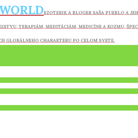
 WORLD
EZOTERIK A BLOGER SAŠA PUEBLO A JE
EĽSTVU, TERAPIÁM, MEDITÁCIÁM, MEDICÍNE A KOZMU, ŠPEC
CH GLOBÁLNEHO CHARAKTERU PO CELOM SVETE.