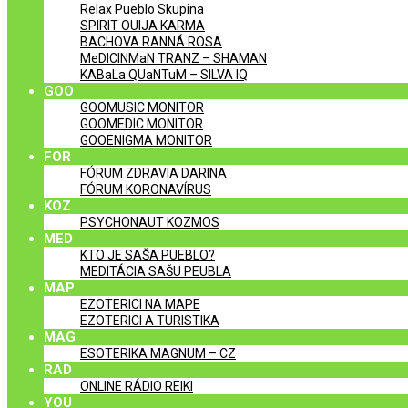
Relax Pueblo Skupina
SPIRIT OUIJA KARMA
BACHOVA RANNÁ ROSA
MeDICINMaN TRANZ – SHAMAN
KABaLa QUaNTuM – SILVA IQ
GOO
GOOMUSIC MONITOR
GOOMEDIC MONITOR
GOOENIGMA MONITOR
FOR
FÓRUM ZDRAVIA DARINA
FÓRUM KORONAVÍRUS
KOZ
PSYCHONAUT KOZMOS
MED
KTO JE SAŠA PUEBLO?
MEDITÁCIA SAŠU PEUBLA
MAP
EZOTERICI NA MAPE
EZOTERICI A TURISTIKA
MAG
ESOTERIKA MAGNUM – CZ
RAD
ONLINE RÁDIO REIKI
YOU