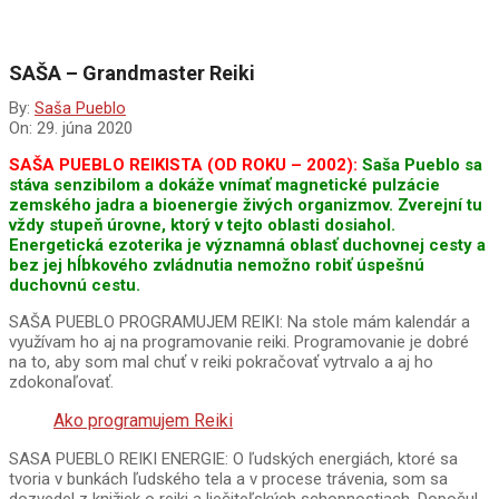
SAŠA – Grandmaster Reiki
By:
Saša Pueblo
On:
29. júna 2020
SAŠA PUEBLO REIKISTA (OD ROKU – 2002):
Saša Pueblo sa
stáva senzibilom a dokáže vnímať magnetické pulzácie
zemského jadra a bioenergie živých organizmov. Zverejní tu
vždy stupeň úrovne, ktorý v tejto oblasti dosiahol.
Energetická ezoterika je významná oblasť duchovnej cesty a
bez jej hĺbkového zvládnutia nemožno robiť úspešnú
duchovnú cestu.
SAŠA PUEBLO PROGRAMUJEM REIKI: Na stole mám kalendár a
využívam ho aj na programovanie reiki. Programovanie je dobré
na to, aby som mal chuť v reiki pokračovať vytrvalo a aj ho
zdokonaľovať.
Ako programujem Reiki
SASA PUEBLO REIKI ENERGIE: O ľudských energiách, ktoré sa
tvoria v bunkách ľudského tela a v procese trávenia, som sa