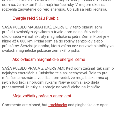
dozvedel z knižiek o reiki a liečiteľských schopnostiach. Dopočul
som sa, že niektorí ľudia majú horúce ruky. V mojom okolí sa
rozbehla zasvätenie do reiki energiou. Objavili sa reiki liečitelia.
Energie reiki Sašu Puebla
SAŠA PUEBLO MAGMATICKÉ ENERGIE: V tejto oblasti som
prešiel rozsiahlym výcvikom a trvalo som sa naučil v sebe a
okolo seba vnímať aktivity magnetického jadra Zeme, ktoré je v
hĺbke až 6 000 km. Pridal som sa do rodiny senzibilov alebo
prútikárov. Senzibil je osoba, ktorá vníma cez nervové platničky vo
svaloch magnetické pulzácie zemského jadra.
Ako ovládam magmatické energie Zeme
SAŠA PUEBLO PRÁCA Z ENERGIAMI: Keď som začínal, tak som o
nejakých energiách z ľudského tela ani nechyroval. Bola to pre
mňa úplne neznáma vec. Iba som vedel, že moja babka mňa aj
iných ľudí liečila horúcimi rukami. Naivne som si ako dieťa
predstavoval, že ruky si zohreje na variči alebo na žehličke
Moje začiatky práce s energiami
2020-
Comments are closed, but
trackbacks
and pingbacks are open.
06-
29