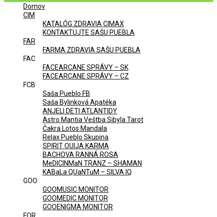
Domov
Menu
CIM
KATALÓG ZDRAVIA CIMAX
KONTAKTUJTE SAŠU PUEBLA
FAR
FARMA ZDRAVIA SAŠU PUEBLA
FAC
FACEARCANE SPRÁVY – SK
FACEARCANE SPRÁVY – CZ
FCB
Saša Pueblo FB
Saša Bylinková Apatéka
ANJELI DETI ATLANTIDY
Astro Mantia Veštba Sibyla Tarot
Čakra Lotos Mandala
Relax Pueblo Skupina
SPIRIT OUIJA KARMA
BACHOVA RANNÁ ROSA
MeDICINMaN TRANZ – SHAMAN
KABaLa QUaNTuM – SILVA IQ
GOO
GOOMUSIC MONITOR
GOOMEDIC MONITOR
GOOENIGMA MONITOR
FOR