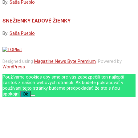
By:
Saša Pueblo
SNEŽIENKY ĽADOVÉ ŽIENKY
By:
Saša Pueblo
Designed using
Magazine News Byte Premium
. Powered by
WordPress
.
Používame cookies aby sme pre vás zabezpečili ten najlepší
zážitok z našich webových stránok. Ak budete pokračovať v
používaní tejto stránky budeme predpokladať, že ste s ňou
spokojní.
Ok