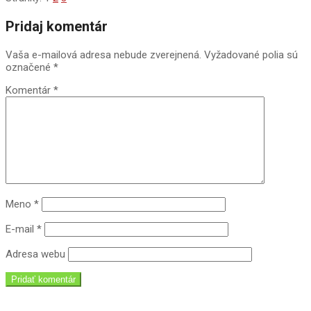
2018-
Pridaj komentár
09-
13
Vaša e-mailová adresa nebude zverejnená.
Vyžadované polia sú
označené
*
Komentár
*
Meno
*
E-mail
*
Adresa webu