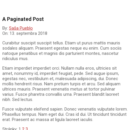
A Paginated Post
By:
Saša Pueblo
On:
13. septembra 2018
Curabitur suscipit suscipit tellus. Etiam ut purus mattis mauris
sodales aliquam. Praesent egestas neque eu enim. Cum sociis
natoque penatibus et magnis dis parturient montes, nascetur
ridiculus mus.
Etiam imperdiet imperdiet orci. Nullam nulla eros, ultricies sit
amet, nonummy id, imperdiet feugiat, pede. Sed augue ipsum,
egestas nec, vestibulum et, malesuada adipiscing, dui. Donec
mollis hendrerit risus. Nam pretium turpis et arcu. Sed aliquam
ultrices mauris. Praesent venenatis metus at tortor pulvinar
varius. Fusce pharetra convallis urna. Praesent blandit laoreet
nibh. Sed lectus.
Fusce vulputate eleifend sapien. Donec venenatis vulputate lorem.
Phasellus tempus. Nam eget dui. Cras id dui. Ut tincidunt tincidunt
erat. Praesent ac massa at ligula laoreet iaculis.
Stránky:
1
2
3