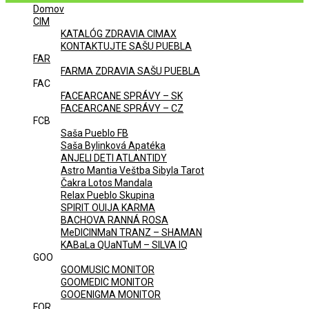
Domov
Menu
CIM
KATALÓG ZDRAVIA CIMAX
KONTAKTUJTE SAŠU PUEBLA
FAR
FARMA ZDRAVIA SAŠU PUEBLA
FAC
FACEARCANE SPRÁVY – SK
FACEARCANE SPRÁVY – CZ
FCB
Saša Pueblo FB
Saša Bylinková Apatéka
ANJELI DETI ATLANTIDY
Astro Mantia Veštba Sibyla Tarot
Čakra Lotos Mandala
Relax Pueblo Skupina
SPIRIT OUIJA KARMA
BACHOVA RANNÁ ROSA
MeDICINMaN TRANZ – SHAMAN
KABaLa QUaNTuM – SILVA IQ
GOO
GOOMUSIC MONITOR
GOOMEDIC MONITOR
GOOENIGMA MONITOR
FOR