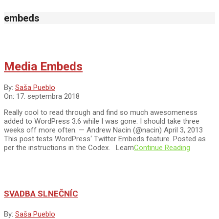
embeds
Media Embeds
2018-
By:
Saša Pueblo
09-
On:
17. septembra 2018
17
Really cool to read through and find so much awesomeness
added to WordPress 3.6 while I was gone. I should take three
weeks off more often. — Andrew Nacin (@nacin) April 3, 2013
This post tests WordPress‘ Twitter Embeds feature. Posted as
per the instructions in the Codex. Learn
Continue Reading
SVADBA SLNEČNÍC
By:
Saša Pueblo