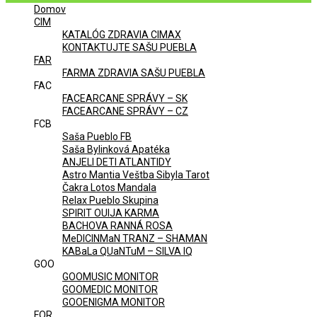
Domov
Menu
CIM
KATALÓG ZDRAVIA CIMAX
KONTAKTUJTE SAŠU PUEBLA
FAR
FARMA ZDRAVIA SAŠU PUEBLA
FAC
FACEARCANE SPRÁVY – SK
FACEARCANE SPRÁVY – CZ
FCB
Saša Pueblo FB
Saša Bylinková Apatéka
ANJELI DETI ATLANTIDY
Astro Mantia Veštba Sibyla Tarot
Čakra Lotos Mandala
Relax Pueblo Skupina
SPIRIT OUIJA KARMA
BACHOVA RANNÁ ROSA
MeDICINMaN TRANZ – SHAMAN
KABaLa QUaNTuM – SILVA IQ
GOO
GOOMUSIC MONITOR
GOOMEDIC MONITOR
GOOENIGMA MONITOR
FOR