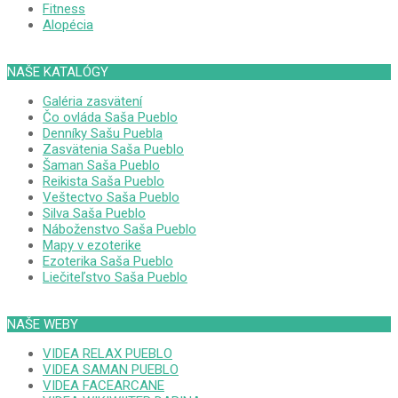
Fitness
Alopécia
NAŠE KATALÓGY
Galéria zasvätení
Čo ovláda Saša Pueblo
Denníky Sašu Puebla
Zasvätenia Saša Pueblo
Šaman Saša Pueblo
Reikista Saša Pueblo
Veštectvo Saša Pueblo
Silva Saša Pueblo
Náboženstvo Saša Pueblo
Mapy v ezoterike
Ezoterika Saša Pueblo
Liečiteľstvo Saša Pueblo
NAŠE WEBY
VIDEA RELAX PUEBLO
VIDEA SAMAN PUEBLO
VIDEA FACEARCANE