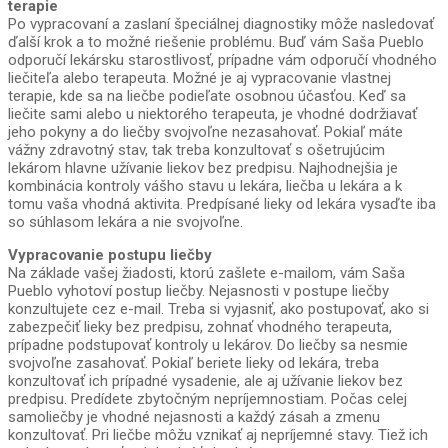
terapie
Po vypracovaní a zaslaní špeciálnej diagnostiky môže nasledovať
ďalší krok a to možné riešenie problému. Buď vám Saša Pueblo
odporučí lekársku starostlivosť, prípadne vám odporučí vhodného
liečiteľa alebo terapeuta. Možné je aj vypracovanie vlastnej
terapie, kde sa na liečbe podieľate osobnou účasťou. Keď sa
liečite sami alebo u niektorého terapeuta, je vhodné dodržiavať
jeho pokyny a do liečby svojvoľne nezasahovať. Pokiaľ máte
vážny zdravotný stav, tak treba konzultovať s ošetrujúcim
lekárom hlavne užívanie liekov bez predpisu. Najhodnejšia je
kombinácia kontroly vášho stavu u lekára, liečba u lekára a k
tomu vaša vhodná aktivita. Predpísané lieky od lekára vysaďte iba
so súhlasom lekára a nie svojvoľne.
Vypracovanie postupu liečby
Na základe vašej žiadosti, ktorú zašlete e-mailom, vám Saša
Pueblo vyhotoví postup liečby. Nejasnosti v postupe liečby
konzultujete cez e-mail. Treba si vyjasniť, ako postupovať, ako si
zabezpečiť lieky bez predpisu, zohnať vhodného terapeuta,
prípadne podstupovať kontroly u lekárov. Do liečby sa nesmie
svojvoľne zasahovať. Pokiaľ beriete lieky od lekára, treba
konzultovať ich prípadné vysadenie, ale aj užívanie liekov bez
predpisu. Predídete zbytočným nepríjemnostiam. Počas celej
samoliečby je vhodné nejasnosti a každý zásah a zmenu
konzultovať. Pri liečbe môžu vznikať aj nepríjemné stavy. Tiež ich