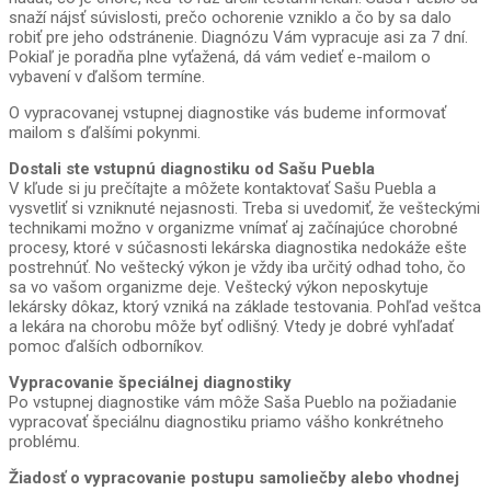
snaží nájsť súvislosti, prečo ochorenie vzniklo a čo by sa dalo
robiť pre jeho odstránenie. Diagnózu Vám vypracuje asi za 7 dní.
Pokiaľ je poradňa plne vyťažená, dá vám vedieť e-mailom o
vybavení v ďalšom termíne.
O vypracovanej vstupnej diagnostike vás budeme informovať
mailom s ďalšími pokynmi.
Dostali ste vstupnú diagnostiku od Sašu Puebla
V kľude si ju prečítajte a môžete kontaktovať Sašu Puebla a
vysvetliť si vzniknuté nejasnosti. Treba si uvedomiť, že vešteckými
technikami možno v organizme vnímať aj začínajúce chorobné
procesy, ktoré v súčasnosti lekárska diagnostika nedokáže ešte
postrehnúť. No veštecký výkon je vždy iba určitý odhad toho, čo
sa vo vašom organizme deje. Veštecký výkon neposkytuje
lekársky dôkaz, ktorý vzniká na základe testovania. Pohľad veštca
a lekára na chorobu môže byť odlišný. Vtedy je dobré vyhľadať
pomoc ďalších odborníkov.
Vypracovanie špeciálnej diagnostiky
Po vstupnej diagnostike vám môže Saša Pueblo na požiadanie
vypracovať špeciálnu diagnostiku priamo vášho konkrétneho
problému.
Žiadosť o vypracovanie postupu samoliečby alebo vhodnej