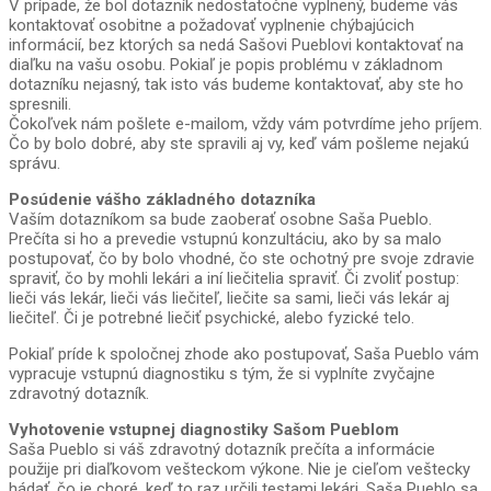
V prípade, že bol dotazník nedostatočne vyplnený, budeme vás
kontaktovať osobitne a požadovať vyplnenie chýbajúcich
informácií, bez ktorých sa nedá Sašovi Pueblovi kontaktovať na
diaľku na vašu osobu. Pokiaľ je popis problému v základnom
dotazníku nejasný, tak isto vás budeme kontaktovať, aby ste ho
spresnili.
Čokoľvek nám pošlete e-mailom, vždy vám potvrdíme jeho príjem.
Čo by bolo dobré, aby ste spravili aj vy, keď vám pošleme nejakú
správu.
Posúdenie vášho základného dotazníka
Vaším dotazníkom sa bude zaoberať osobne Saša Pueblo.
Prečíta si ho a prevedie vstupnú konzultáciu, ako by sa malo
postupovať, čo by bolo vhodné, čo ste ochotný pre svoje zdravie
spraviť, čo by mohli lekári a iní liečitelia spraviť. Či zvoliť postup:
lieči vás lekár, lieči vás liečiteľ, liečite sa sami, lieči vás lekár aj
liečiteľ. Či je potrebné liečiť psychické, alebo fyzické telo.
Pokiaľ príde k spoločnej zhode ako postupovať, Saša Pueblo vám
vypracuje vstupnú diagnostiku s tým, že si vyplníte zvyčajne
zdravotný dotazník.
Vyhotovenie vstupnej diagnostiky Sašom Pueblom
Saša Pueblo si váš zdravotný dotazník prečíta a informácie
použije pri diaľkovom vešteckom výkone. Nie je cieľom veštecky
hádať, čo je choré, keď to raz určili testami lekári. Saša Pueblo sa