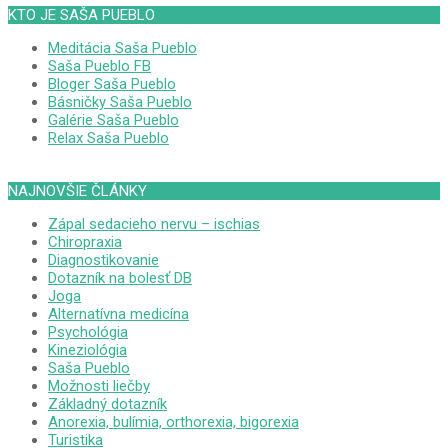
KTO JE SAŠA PUEBLO
Meditácia Saša Pueblo
Saša Pueblo FB
Bloger Saša Pueblo
Básničky Saša Pueblo
Galérie Saša Pueblo
Relax Saša Pueblo
NAJNOVŠIE ČLÁNKY
Zápal sedacieho nervu – ischias
Chiropraxia
Diagnostikovanie
Dotazník na bolesť DB
Joga
Alternatívna medicína
Psychológia
Kineziológia
Saša Pueblo
Možnosti liečby
Základný dotazník
Anorexia, bulímia, orthorexia, bigorexia
Turistika