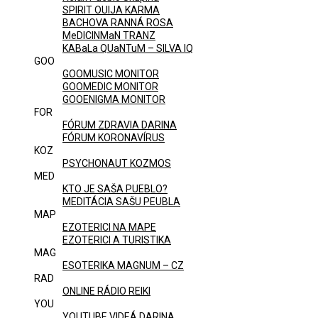
SPIRIT OUIJA KARMA
BACHOVA RANNÁ ROSA
MeDICINMaN TRANZ
KABaLa QUaNTuM – SILVA IQ
GOO
GOOMUSIC MONITOR
GOOMEDIC MONITOR
GOOENIGMA MONITOR
FOR
FÓRUM ZDRAVIA DARINA
FÓRUM KORONAVÍRUS
KOZ
PSYCHONAUT KOZMOS
MED
KTO JE SAŠA PUEBLO?
MEDITÁCIA SAŠU PEUBLA
MAP
EZOTERICI NA MAPE
EZOTERICI A TURISTIKA
MAG
ESOTERIKA MAGNUM – CZ
RAD
ONLINE RÁDIO REIKI
YOU
YOUTUBE VIDEÁ DARINA