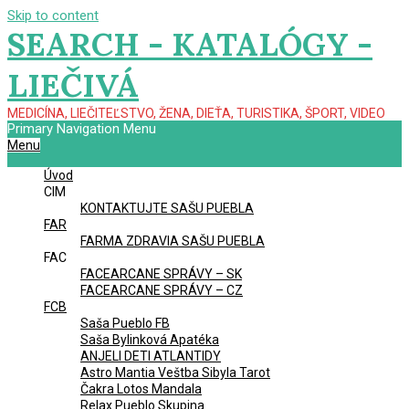
Skip to content
SEARCH - KATALÓGY -
LIEČIVÁ
MEDICÍNA, LIEČITEĽSTVO, ŽENA, DIEŤA, TURISTIKA, ŠPORT, VIDEO
Primary Navigation Menu
Menu
Úvod
CIM
KONTAKTUJTE SAŠU PUEBLA
FAR
FARMA ZDRAVIA SAŠU PUEBLA
FAC
FACEARCANE SPRÁVY – SK
FACEARCANE SPRÁVY – CZ
FCB
Saša Pueblo FB
Saša Bylinková Apatéka
ANJELI DETI ATLANTIDY
Astro Mantia Veštba Sibyla Tarot
Čakra Lotos Mandala
Relax Pueblo Skupina