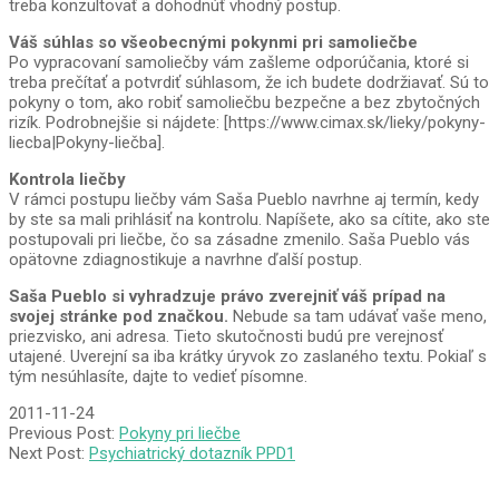
treba konzultovať a dohodnúť vhodný postup.
Váš súhlas so všeobecnými pokynmi pri samoliečbe
Po vypracovaní samoliečby vám zašleme odporúčania, ktoré si
treba prečítať a potvrdiť súhlasom, že ich budete dodržiavať. Sú to
pokyny o tom, ako robiť samoliečbu bezpečne a bez zbytočných
rizík. Podrobnejšie si nájdete: [https://www.cimax.sk/lieky/pokyny-
liecba|Pokyny-liečba].
Kontrola liečby
V rámci postupu liečby vám Saša Pueblo navrhne aj termín, kedy
by ste sa mali prihlásiť na kontrolu. Napíšete, ako sa cítite, ako ste
postupovali pri liečbe, čo sa zásadne zmenilo. Saša Pueblo vás
opätovne zdiagnostikuje a navrhne ďalší postup.
Saša Pueblo si vyhradzuje právo zverejniť váš prípad na
svojej stránke pod značkou.
Nebude sa tam udávať vaše meno,
priezvisko, ani adresa. Tieto skutočnosti budú pre verejnosť
utajené. Uverejní sa iba krátky úryvok zo zaslaného textu. Pokiaľ s
tým nesúhlasíte, dajte to vedieť písomne.
2011-11-24
Previous Post:
Pokyny pri liečbe
Next Post:
Psychiatrický dotazník PPD1