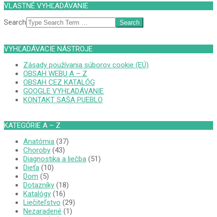
VLASTNÉ VYHĽADÁVANIE
Search
VYHĽADÁVACIE NÁSTROJE
Zásady používania súborov cookie (EÚ)
OBSAH WEBU A – Z
OBSAH CEZ KATALÓG
GOOGLE VYHĽADÁVANIE
KONTAKT SAŠA PUEBLO
KATEGÓRIE A – Z
Anatómia
(37)
Choroby
(43)
Diagnostika a liečba
(51)
Dieťa
(10)
Dom
(5)
Dotazníky
(18)
Katalógy
(16)
Liečiteľstvo
(29)
Nezaradené
(1)