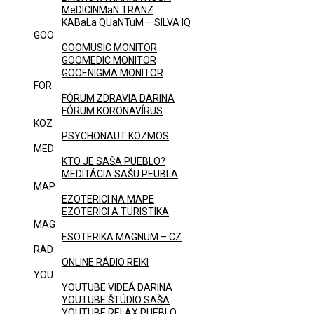
MeDICINMaN TRANZ
KABaLa QUaNTuM – SILVA IQ
GOO
GOOMUSIC MONITOR
GOOMEDIC MONITOR
GOOENIGMA MONITOR
FOR
FÓRUM ZDRAVIA DARINA
FÓRUM KORONAVÍRUS
KOZ
PSYCHONAUT KOZMOS
MED
KTO JE SAŠA PUEBLO?
MEDITÁCIA SAŠU PEUBLA
MAP
EZOTERICI NA MAPE
EZOTERICI A TURISTIKA
MAG
ESOTERIKA MAGNUM – CZ
RAD
ONLINE RÁDIO REIKI
YOU
YOUTUBE VIDEÁ DARINA
YOUTUBE ŠTÚDIO SAŠA
YOUTUBE RELAX PUEBLO