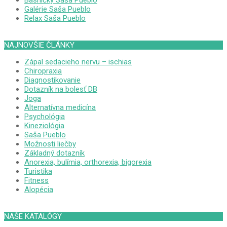
Básničky Saša Pueblo
Galérie Saša Pueblo
Relax Saša Pueblo
NAJNOVŠIE ČLÁNKY
Zápal sedacieho nervu – ischias
Chiropraxia
Diagnostikovanie
Dotazník na bolesť DB
Joga
Alternatívna medicína
Psychológia
Kineziológia
Saša Pueblo
Možnosti liečby
Základný dotazník
Anorexia, bulímia, orthorexia, bigorexia
Turistika
Fitness
Alopécia
NAŠE KATALÓGY