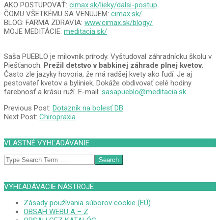
AKO POSTUPOVAŤ:
cimax.sk/lieky/dalsi-postup
ČOMU VŠETKÉMU SA VENUJEM:
cimax.sk/
BLOG: FARMA ZDRAVIA:
www.cimax.sk/blogy/
MOJE MEDITÁCIE:
meditacia.sk/
Saša PUEBLO je milovník prírody. Vyštudoval záhradnícku školu v
Piešťanoch.
Prežil detstvo v babkinej záhrade plnej kvetov.
Často zle jazyky hovoria, že má radšej kvety ako ľudí. Je aj
pestovateľ kvetov a byliniek. Dokáže obdivovať celé hodiny
farebnosť a krásu ruží. E-mail:
sasapueblo@meditacia.sk
2020-
Previous Post:
Dotazník na bolesť DB
07-
Next Post:
Chiropraxia
20
VLASTNÉ VYHĽADÁVANIE
Search
VYHĽADÁVACIE NÁSTROJE
Zásady používania súborov cookie (EÚ)
OBSAH WEBU A – Z