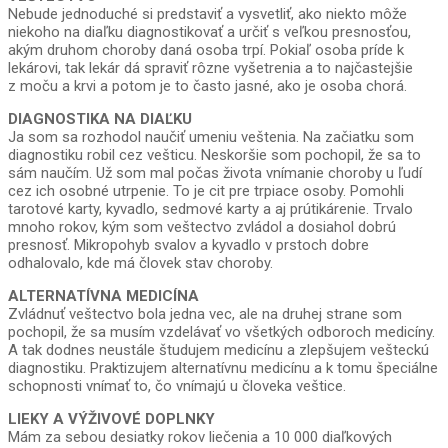
Nebude jednoduché si predstaviť a vysvetliť, ako niekto môže
niekoho na diaľku diagnostikovať a určiť s veľkou presnosťou,
akým druhom choroby daná osoba trpí. Pokiaľ osoba príde k
lekárovi, tak lekár dá spraviť rôzne vyšetrenia a to najčastejšie
z moču a krvi a potom je to často jasné, ako je osoba chorá.
DIAGNOSTIKA NA DIAĽKU
Ja som sa rozhodol naučiť umeniu veštenia. Na začiatku som
diagnostiku robil cez vešticu. Neskoršie som pochopil, že sa to
sám naučím. Už som mal počas života vnímanie choroby u ľudí
cez ich osobné utrpenie. To je cit pre trpiace osoby. Pomohli
tarotové karty, kyvadlo, sedmové karty a aj prútikárenie. Trvalo
mnoho rokov, kým som veštectvo zvládol a dosiahol dobrú
presnosť. Mikropohyb svalov a kyvadlo v prstoch dobre
odhalovalo, kde má človek stav choroby.
ALTERNATÍVNA MEDICÍNA
Zvládnuť veštectvo bola jedna vec, ale na druhej strane som
pochopil, že sa musím vzdelávať vo všetkých odboroch medicíny.
A tak dodnes neustále študujem medicínu a zlepšujem vešteckú
diagnostiku. Praktizujem alternatívnu medicínu a k tomu špeciálne
schopnosti vnímať to, čo vnímajú u človeka veštice.
LIEKY A VÝŽIVOVÉ DOPLNKY
Mám za sebou desiatky rokov liečenia a 10 000 diaľkových