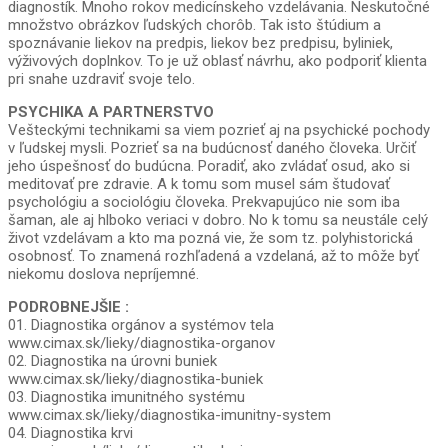
diagnostík. Mnoho rokov medicínskeho vzdelávania. Neskutočné
množstvo obrázkov ľudských chorôb. Tak isto štúdium a
spoznávanie liekov na predpis, liekov bez predpisu, byliniek,
výživových doplnkov. To je už oblasť návrhu, ako podporiť klienta
pri snahe uzdraviť svoje telo.
PSYCHIKA A PARTNERSTVO
Vešteckými technikami sa viem pozrieť aj na psychické pochody
v ľudskej mysli. Pozrieť sa na budúcnosť daného človeka. Určiť
jeho úspešnosť do budúcna. Poradiť, ako zvládať osud, ako si
meditovať pre zdravie. A k tomu som musel sám študovať
psychológiu a sociológiu človeka. Prekvapujúco nie som iba
šaman, ale aj hlboko veriaci v dobro. No k tomu sa neustále celý
život vzdelávam a kto ma pozná vie, že som tz. polyhistorická
osobnosť. To znamená rozhľadená a vzdelaná, až to môže byť
niekomu doslova nepríjemné.
PODROBNEJŠIE :
01. Diagnostika orgánov a systémov tela
www.cimax.sk/lieky/diagnostika-organov
02. Diagnostika na úrovni buniek
www.cimax.sk/lieky/diagnostika-buniek
03. Diagnostika imunitného systému
www.cimax.sk/lieky/diagnostika-imunitny-system
04. Diagnostika krvi