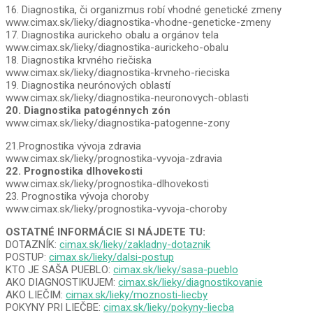
16. Diagnostika, či organizmus robí vhodné genetické zmeny
www.cimax.sk/lieky/diagnostika-vhodne-geneticke-zmeny
17. Diagnostika aurickeho obalu a orgánov tela
www.cimax.sk/lieky/diagnostika-aurickeho-obalu
18. Diagnostika krvného riečiska
www.cimax.sk/lieky/diagnostika-krvneho-rieciska
19. Diagnostika neurónových oblastí
www.cimax.sk/lieky/diagnostika-neuronovych-oblasti
20. Diagnostika patogénnych zón
www.cimax.sk/lieky/diagnostika-patogenne-zony
21.Prognostika vývoja zdravia
www.cimax.sk/lieky/prognostika-vyvoja-zdravia
22. Prognostika dlhovekosti
www.cimax.sk/lieky/prognostika-dlhovekosti
23. Prognostika vývoja choroby
www.cimax.sk/lieky/prognostika-vyvoja-choroby
OSTATNÉ INFORMÁCIE SI NÁJDETE TU:
DOTAZNÍK:
cimax.sk/lieky/zakladny-dotaznik
POSTUP:
cimax.sk/lieky/dalsi-postup
KTO JE SAŠA PUEBLO:
cimax.sk/lieky/sasa-pueblo
AKO DIAGNOSTIKUJEM:
cimax.sk/lieky/diagnostikovanie
AKO LIEČIM:
cimax.sk/lieky/moznosti-liecby
POKYNY PRI LIEČBE:
cimax.sk/lieky/pokyny-liecba