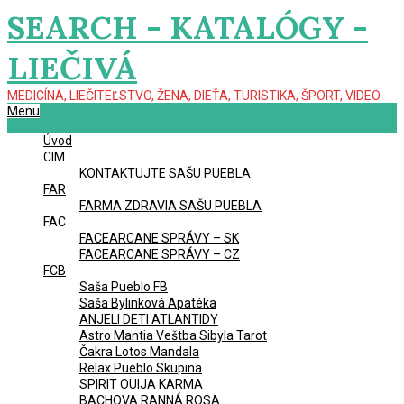
Skip
SEARCH - KATALÓGY -
to
content
LIEČIVÁ
MEDICÍNA, LIEČITEĽSTVO, ŽENA, DIEŤA, TURISTIKA, ŠPORT, VIDEO
Primary
Menu
Navigation
Úvod
Menu
CIM
KONTAKTUJTE SAŠU PUEBLA
FAR
FARMA ZDRAVIA SAŠU PUEBLA
FAC
FACEARCANE SPRÁVY – SK
FACEARCANE SPRÁVY – CZ
FCB
Saša Pueblo FB
Saša Bylinková Apatéka
ANJELI DETI ATLANTIDY
Astro Mantia Veštba Sibyla Tarot
Čakra Lotos Mandala
Relax Pueblo Skupina
SPIRIT OUIJA KARMA
BACHOVA RANNÁ ROSA