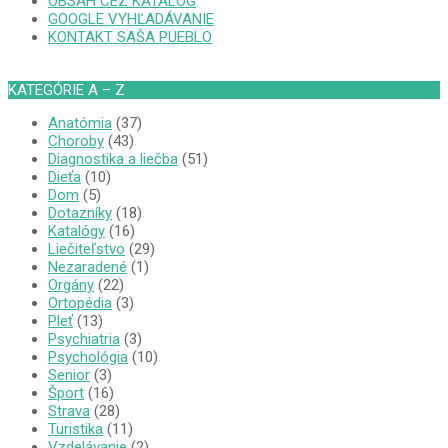
OBSAH CEZ KATALÓG
GOOGLE VYHĽADÁVANIE
KONTAKT SAŠA PUEBLO
KATEGÓRIE A – Z
Anatómia
(37)
Choroby
(43)
Diagnostika a liečba
(51)
Dieťa
(10)
Dom
(5)
Dotazníky
(18)
Katalógy
(16)
Liečiteľstvo
(29)
Nezaradené
(1)
Orgány
(22)
Ortopédia
(3)
Pleť
(13)
Psychiatria
(3)
Psychológia
(10)
Senior
(3)
Šport
(16)
Strava
(28)
Turistika
(11)
Vzdelávanie
(2)